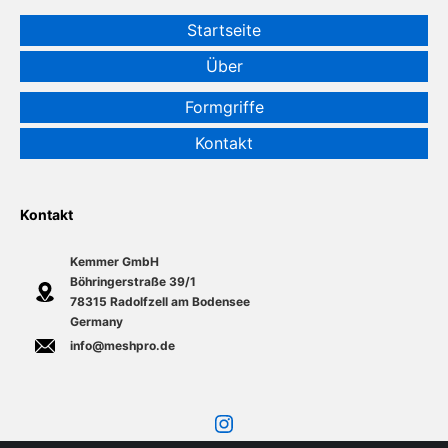
Startseite
Über
Formgriffe
Kontakt
Kontakt
Kemmer GmbH
Böhringerstraße 39/1
78315 Radolfzell am Bodensee
Germany
info@meshpro.de
Instagram