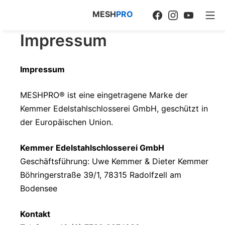
Zum
MESH
PRO
Facebook
Instagram
Youtube
Mo
Inhalt
springen
Impressum
Impressum
MESHPRO® ist eine eingetragene Marke der
Kemmer Edelstahlschlosserei GmbH, geschützt in
der Europäischen Union.
Kemmer Edelstahlschlosserei GmbH
Geschäftsführung: Uwe Kemmer & Dieter Kemmer
Böhringerstraße 39/1, 78315 Radolfzell am
Bodensee
Kontakt